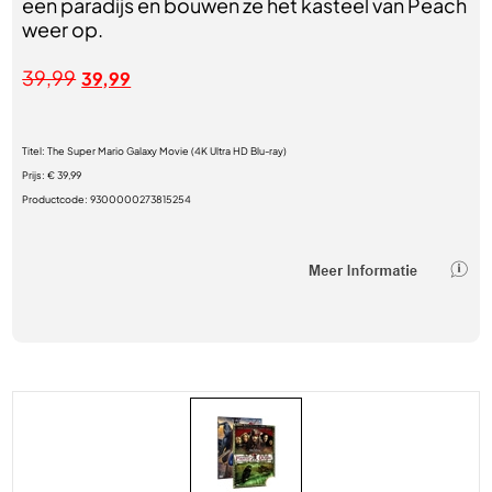
een paradijs en bouwen ze het kasteel van Peach
weer op.
39,99
39,99
Titel:
The Super Mario Galaxy Movie (4K Ultra HD Blu-ray)
Prijs:
€ 39,99
Productcode:
9300000273815254