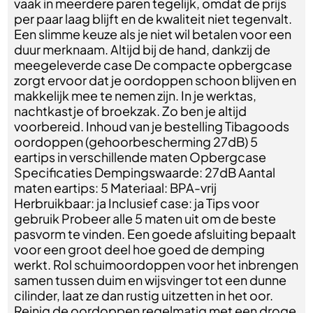
vaak in meerdere paren tegelijk, omdat de prijs
per paar laag blijft en de kwaliteit niet tegenvalt.
Een slimme keuze als je niet wil betalen voor een
duur merknaam. Altijd bij de hand, dankzij de
meegeleverde case De compacte opbergcase
zorgt ervoor dat je oordoppen schoon blijven en
makkelijk mee te nemen zijn. In je werktas,
nachtkastje of broekzak. Zo ben je altijd
voorbereid. Inhoud van je bestelling Tibagoods
oordoppen (gehoorbescherming 27dB) 5
eartips in verschillende maten Opbergcase
Specificaties Dempingswaarde: 27dB Aantal
maten eartips: 5 Materiaal: BPA-vrij
Herbruikbaar: ja Inclusief case: ja Tips voor
gebruik Probeer alle 5 maten uit om de beste
pasvorm te vinden. Een goede afsluiting bepaalt
voor een groot deel hoe goed de demping
werkt. Rol schuimoordoppen voor het inbrengen
samen tussen duim en wijsvinger tot een dunne
cilinder, laat ze dan rustig uitzetten in het oor.
Reinig de oordoppen regelmatig met een droge