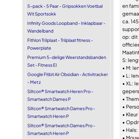
en fami
5-pack - 5 Paar - Gripsokken Voetbal
gemaak
Wit Sportsokk
ca. 145
Infinity Goods Loopband - Inklapbaar -
suppor
Wandelband
op: dit
Fithlon Trilplaat - Trilplaat fitness -
officie
Powerplate
Maatinf
Premium 5-delige Weerstandsbanden
S: len
Set - Fitness El
• M: l
Google Fitbit Air Obsidian - Activitracker
• L: le
- Met z
• XL: l
gepers
Siltcon® Smartwatch Heren Pro -
• Thema
Smartwatch Dames P
• Pers
Siltcon® Smartwatch Dames Pro -
• Kleur 
Smartwatch Heren P
• Opdru
Siltcon® Smartwatch Dames Pro -
• Hals:
Smartwatch Heren P
• Mouw