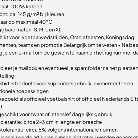
riaal: 100% katoen
ht: ca. 145 g/m² bij kleuren
aar op maximaal 40°C
ijgbare maten: S, M, L en XL
hikt voor: voetbalwedstrijden, Oranjefeesten, Koningsdag,
enten, teams en promotie Belangrijk om te weten • Na bes
g je een e-mail om de gewenste naam en het rugnummer do
oleer je mailbox en eventueel je spamfolder na het plaatsen
telling
-shirt is bedoeld voor supportersgebruik, evenementen en
ionele toepassingen
bedoeld als officieel voetbalshirt of officieel Nederlands Elf
t
geschikt voor zwaar of intensief dagelijks gebruik
olerantie: circa 2–3 cm in lengte en breedte
tolerantie: circa 5% volgens internationale normen
rsonaliseerde artikelen kunnen niet retour worden genomen,