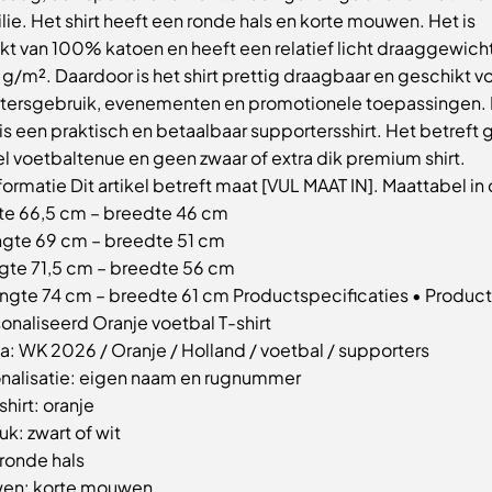
lie. Het shirt heeft een ronde hals en korte mouwen. Het is
t van 100% katoen en heeft een relatief licht draaggewich
 g/m². Daardoor is het shirt prettig draagbaar en geschikt v
tersgebruik, evenementen en promotionele toepassingen. 
 is een praktisch en betaalbaar supportersshirt. Het betreft
el voetbaltenue en geen zwaar of extra dik premium shirt.
ormatie Dit artikel betreft maat [VUL MAAT IN]. Maattabel in
gte 66,5 cm – breedte 46 cm
engte 69 cm – breedte 51 cm
ngte 71,5 cm – breedte 56 cm
engte 74 cm – breedte 61 cm Productspecificaties • Product
onaliseerd Oranje voetbal T-shirt
: WK 2026 / Oranje / Holland / voetbal / supporters
onalisatie: eigen naam en rugnummer
shirt: oranje
k: zwart of wit
 ronde hals
en: korte mouwen