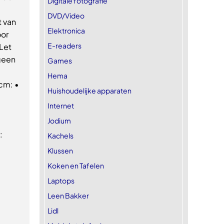
Digitale fotografie
DVD/Video
t van
Elektronica
oor
E-readers
Let
 geen
Games
Hema
 cm: •
Huishoudelijke apparaten
Internet
Jodium
:
Kachels
Klussen
Koken en Tafelen
Laptops
Leen Bakker
Lidl