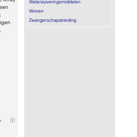
Waterzuiveringsmiddelen
 een
Wonen
k
Zwangerschapskleding
eigen
,