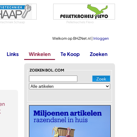
ietechniek Schaap
Pelletkachels Flevo
Welkom op BHZNet.nl |
Inloggen
Links
Winkelen
Te Koop
Zoeken
ZOEKEN BOL.COM
gen
K