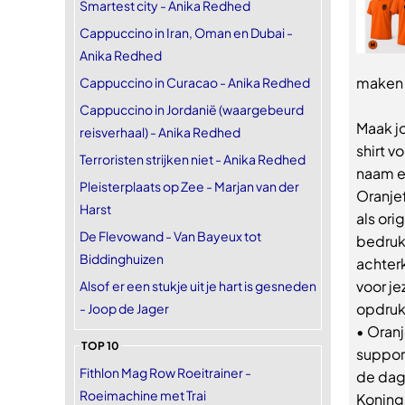
Smartest city - Anika Redhed
Cappuccino in Iran, Oman en Dubai -
Anika Redhed
maken w
Cappuccino in Curacao - Anika Redhed
Cappuccino in Jordanië (waargebeurd
Maak jo
reisverhaal) - Anika Redhed
shirt v
Terroristen strijken niet - Anika Redhed
naam e
Pleisterplaats op Zee - Marjan van der
Oranje
Harst
als ori
De Flevowand - Van Bayeux tot
bedruk
Biddinghuizen
achterk
voor je
Alsof er een stukje uit je hart is gesneden
opdrukv
- Joop de Jager
• Oranj
TOP 10
support
Fithlon Mag Row Roeitrainer -
de dag
Roeimachine met Trai
Koning