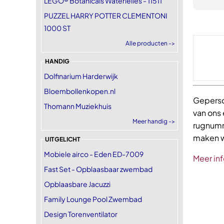
LEGO® Botanicals Waterlelies - 11511
PUZZEL HARRY POTTER CLEMENTONI
1000 ST
Alle producten ->
HANDIG
Dolfinarium Harderwijk
Bloembollenkopen.nl
Geperso
Thomann Muziekhuis
van ons
Meer handig ->
rugnumm
maken wi
UITGELICHT
Mobiele airco - Eden ED-7009
Meer inf
Fast Set - Opblaasbaar zwembad
Opblaasbare Jacuzzi
Family Lounge Pool Zwembad
Design Torenventilator