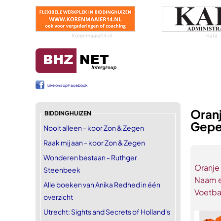
Korenmaaier14.nl
Kafa
Like ons op Facebook
Oranj
BIDDINGHUIZEN
Gepe
Nooit alleen - koor Zon & Zegen
Raak mij aan - koor Zon & Zegen
Wonderen bestaan - Ruthger
Oranje
Steenbeek
Naam e
Alle boeken van Anika Redhed in één
Voetbal
overzicht
Utrecht: Sights and Secrets of Holland's