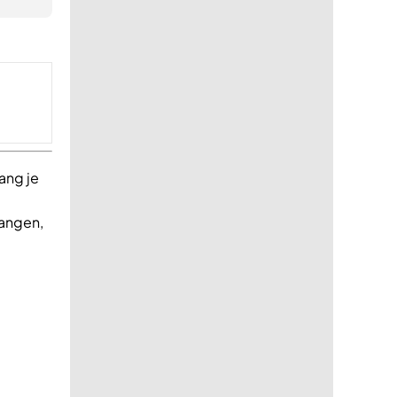
ang je
angen,