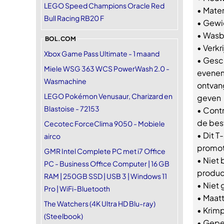
LEGO Speed Champions Oracle Red
• Mate
Bull Racing RB20 F
• Gewic
• Wasb
BOL.COM
• Verkr
Xbox Game Pass Ultimate - 1 maand
• Gesc
Miele WSG 363 WCS PowerWash 2.0 -
evenem
Wasmachine
ontvan
LEGO Pokémon Venusaur, Charizard en
geven
Blastoise - 72153
• Contr
de bes
Cecotec ForceClima 9050 - Mobiele
• Dit T
airco
promot
GMR Intel Complete PC met i7 Office
• Niet 
PC - Business Office Computer | 16 GB
produc
RAM | 250GB SSD | USB 3 | Windows 11
• Niet 
Pro | WiFi-Bluetooth
• Maatt
The Watchers (4K Ultra HD Blu-ray)
• Krimp
(Steelbook)
• Gepe