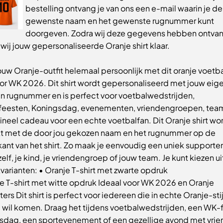
bestelling ontvang je van ons een e-mail waarin je de
gewenste naam en het gewenste rugnummer kunt
doorgeven. Zodra wij deze gegevens hebben ontva
ij jouw gepersonaliseerde Oranje shirt klaar.
uw Oranje-outfit helemaal persoonlijk met dit oranje voetba
oor WK 2026. Dit shirt wordt gepersonaliseerd met jouw eig
n rugnummer en is perfect voor voetbalwedstrijden,
feesten, Koningsdag, evenementen, vriendengroepen, tea
gineel cadeau voor een echte voetbalfan. Dit Oranje shirt wo
t met de door jou gekozen naam en het rugnummer op de
ant van het shirt. Zo maak je eenvoudig een uniek supporter
zelf, je kind, je vriendengroep of jouw team. Je kunt kiezen u
arianten: • Oranje T-shirt met zwarte opdruk
e T-shirt met witte opdruk Ideaal voor WK 2026 en Oranje
ers Dit shirt is perfect voor iedereen die in echte Oranje-stij
 wil komen. Draag het tijdens voetbalwedstrijden, een WK-f
sdag, een sportevenement of een gezellige avond met vri