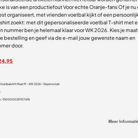
ke is van een productiefout Voor echte Oranje-fans Of je nu
t organiseert, met vrienden voetbal kijkt of een persoonlij
shirt zoekt: met dit gepersonaliseerde voetbal T-shirt met 
n nummer ben je helemaal klaar voor WK 2026. Kies je maat
je bestelling en geef via de e-mail jouw gewenste naam en
mer door.
24,95
 Voetbalshirt Maat M - WK 2026 - Gepersonali
5
e:
9300000281107696