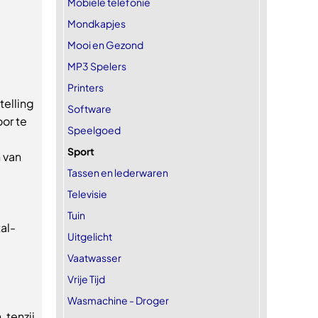
Mobiele telefonie
Mondkapjes
Mooi en Gezond
MP3 Spelers
Printers
telling
Software
or te
Speelgoed
Sport
 van
Tassen en lederwaren
Televisie
Tuin
tal-
Uitgelicht
Vaatwasser
Vrije Tijd
Wasmachine - Droger
 tenzij