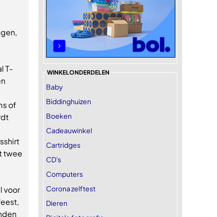
ngen,
l T-
WINKELONDERDELEN
en
Baby
Biddinghuizen
ms of
Boeken
rdt
Cadeauwinkel
sshirt
Cartridges
it twee
CD's
Computers
Corona zelftest
l voor
eest,
Dieren
enden