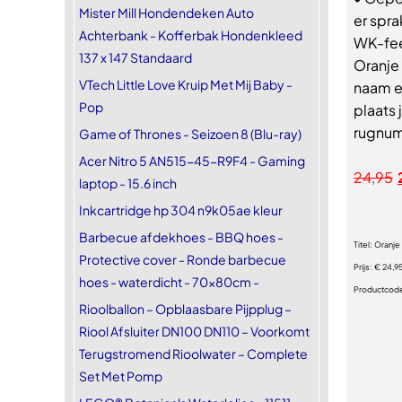
Mister Mill Hondendeken Auto
er spra
Achterbank - Kofferbak Hondenkleed
WK-fees
137 x 147 Standaard
Oranje 
VTech Little Love Kruip Met Mij Baby -
naam e
Pop
plaats 
rugnum
Game of Thrones - Seizoen 8 (Blu-ray)
Acer Nitro 5 AN515-45-R9F4 - Gaming
24,95
laptop - 15.6 inch
Inkcartridge hp 304 n9k05ae kleur
Barbecue afdekhoes - BBQ hoes -
Titel:
Oranje
Protective cover - Ronde barbecue
Prijs:
€ 24,9
hoes - waterdicht - 70x80cm -
Productcod
Rioolballon – Opblaasbare Pijpplug –
Riool Afsluiter DN100 DN110 – Voorkomt
Terugstromend Rioolwater – Complete
Set Met Pomp