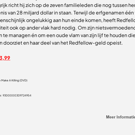
rijk richt hij zich op de zeven familieleden die nog tussen h
nis van 28 miljard dollar in staan. Terwijl de erfgenamen één
enschijnlijk ongelukkig aan hun einde komen, heeft Redfello
viteit ook op ander vlak hard nodig. Om zijn nietsvermoeden
n te managen én om een oude vlam van zijn lijf te houden die 
n doorziet en haar deel van het Redfellow-geld opeist.
13,99
 Make A Killing (DVD)
e:
9300000309724954