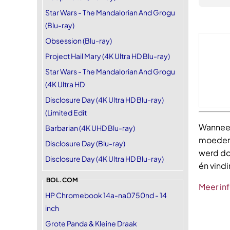
Star Wars - The Mandalorian And Grogu
(Blu-ray)
Obsession (Blu-ray)
Project Hail Mary (4K Ultra HD Blu-ray)
Star Wars - The Mandalorian And Grogu
(4K Ultra HD
Disclosure Day (4K Ultra HD Blu-ray)
(Limited Edit
Wanneer
Barbarian (4K UHD Blu-ray)
moeder 
Disclosure Day (Blu-ray)
werd doo
Disclosure Day (4K Ultra HD Blu-ray)
én vindin
BOL.COM
Meer in
HP Chromebook 14a-na0750nd - 14
inch
Grote Panda & Kleine Draak