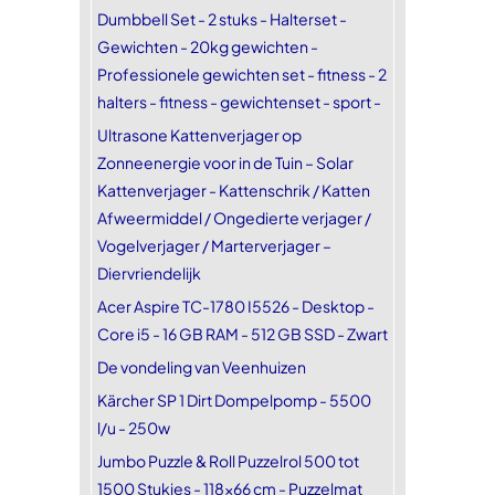
Dumbbell Set - 2 stuks - Halterset -
Gewichten - 20kg gewichten -
Professionele gewichten set - fitness - 2
halters - fitness - gewichtenset - sport -
Ultrasone Kattenverjager op
Zonneenergie voor in de Tuin – Solar
Kattenverjager - Kattenschrik / Katten
Afweermiddel / Ongedierte verjager /
Vogelverjager / Marterverjager –
Diervriendelijk
Acer Aspire TC-1780 I5526 - Desktop -
Core i5 - 16 GB RAM - 512 GB SSD - Zwart
De vondeling van Veenhuizen
Kärcher SP 1 Dirt Dompelpomp - 5500
l/u - 250w
Jumbo Puzzle & Roll Puzzelrol 500 tot
1500 Stukjes - 118x66 cm - Puzzelmat