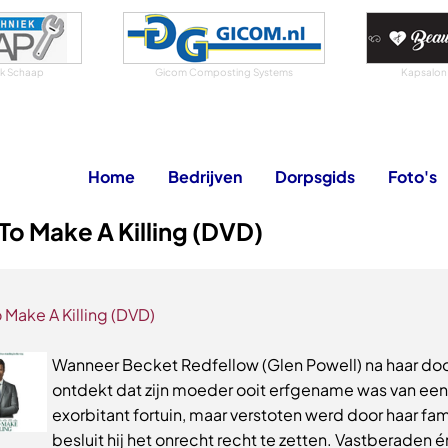
iek Schaap
Gicom Composting Systems
Kapsalon
Home
Bedrijven
Dorpsgids
Foto's
o Make A Killing (DVD)
 Make A Killing (DVD)
Wanneer Becket Redfellow (Glen Powell) na haar do
ontdekt dat zijn moeder ooit erfgename was van een
exorbitant fortuin, maar verstoten werd door haar fami
besluit hij het onrecht recht te zetten. Vastberaden é