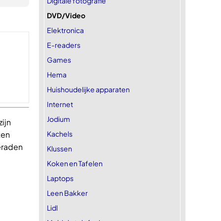
Digitale fotografie
DVD/Video
Elektronica
E-readers
Games
Hema
Huishoudelijke apparaten
Internet
Jodium
ijn
Kachels
ten
beraden
Klussen
Koken en Tafelen
Laptops
Leen Bakker
Lidl