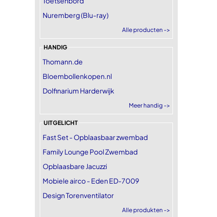
Toetsenbord
Nuremberg (Blu-ray)
Alle producten ->
HANDIG
Thomann.de
Bloembollenkopen.nl
Dolfinarium Harderwijk
Meer handig ->
UITGELICHT
Fast Set - Opblaasbaar zwembad
Family Lounge Pool Zwembad
Opblaasbare Jacuzzi
Mobiele airco - Eden ED-7009
Design Torenventilator
Alle produkten ->