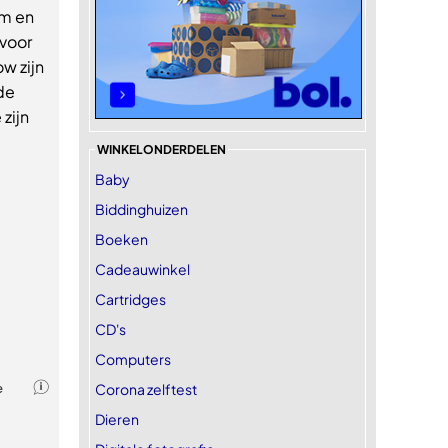
em en
 voor
w zijn
de
zijn
WINKELONDERDELEN
Baby
Biddinghuizen
Boeken
Cadeauwinkel
Cartridges
CD's
Computers
Corona zelftest
Dieren