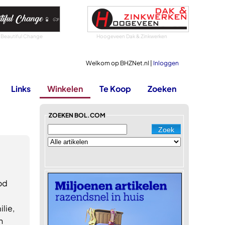
 Beautiful Change
Hoogeveen Dak & Zinkwerken
Welkom op BHZNet.nl |
Inloggen
Links
Winkelen
Te Koop
Zoeken
ZOEKEN BOL.COM
od
lie,
n