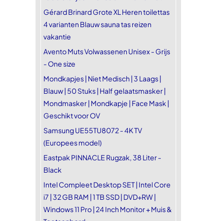
Gérard Brinard Grote XL Heren toilettas
4 varianten Blauw sauna tas reizen
vakantie
Avento Muts Volwassenen Unisex - Grijs
- One size
Mondkapjes | Niet Medisch | 3 Laags |
Blauw | 50 Stuks | Half gelaatsmasker |
Mondmasker | Mondkapje | Face Mask |
Geschikt voor OV
Samsung UE55TU8072 - 4K TV
(Europees model)
Eastpak PINNACLE Rugzak, 38 Liter -
Black
Intel Compleet Desktop SET | Intel Core
i7 | 32 GB RAM | 1 TB SSD | DVD+RW |
Windows 11 Pro | 24 Inch Monitor + Muis &