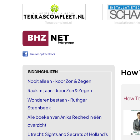
Terrascompleet.nl
Installatietechn
Like ons op Facebook
How T
BIDDINGHUIZEN
Nooit alleen - koor Zon & Zegen
Raak mij aan - koor Zon & Zegen
How To
Wonderen bestaan - Ruthger
Steenbeek
Alle boeken van Anika Redhed in één
overzicht
Utrecht: Sights and Secrets of Holland's