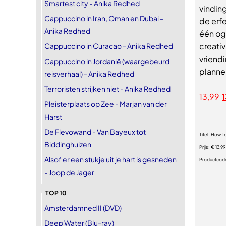
Smartest city - Anika Redhed
vinding
Cappuccino in Iran, Oman en Dubai -
de erfe
Anika Redhed
één og
creati
Cappuccino in Curacao - Anika Redhed
vriendi
Cappuccino in Jordanië (waargebeurd
planne
reisverhaal) - Anika Redhed
Terroristen strijken niet - Anika Redhed
13,99
Pleisterplaats op Zee - Marjan van der
Harst
De Flevowand - Van Bayeux tot
Titel:
How To
Biddinghuizen
Prijs:
€ 13,99
Alsof er een stukje uit je hart is gesneden
Productcod
- Joop de Jager
TOP 10
Amsterdamned II (DVD)
Deep Water (Blu-ray)