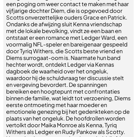
een poging om weer contact te maken met haar
vijfjarige dochter Diem, die is opgevoed door
Scotts onverzettelijke ouders Grace en Patrick.
Ondanks de afwijzing sluit Kenna vriendschap
met de lokale bevolking, vindt ze een baan en
ontstaat er een romance met Ledger Ward, een
voormalig NFL-speler en bareigenaar gespeeld
door Tyriq Withers, die Scotts beste vriend en
Diems surrogaat-oom is. Naarmate hun band
hechter wordt, ontdekt Ledger via Kennas
dagboek de waarheid over het ongeluk,
waardoor hij de schuldvraag ter discussie stelt
en vergeving bevordert. De spanningen
bereiken een hoogtepunt met confrontaties
binnen de familie, wat leidt tot verzoening, Diems
eerste ontmoeting met haar moeder en
emotionele genezing bij het gedenkteken op de
plaats van het ongeluk. De hoofdrollen worden
vertolkt door Maika Monroe als Kenna, Tyriq
Withers als Ledger en Rudy Pankow als Scotty.