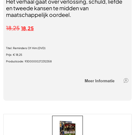
Het verhaal gaat over verlossing, schuld, liefde
en tweede kansen te midden van
maatschappelijk oordeel.
18,25
18,25
Titel:
Reminders Of Him (DVD)
Prijs:
€ 18,25
Productcode:
9300000272312358