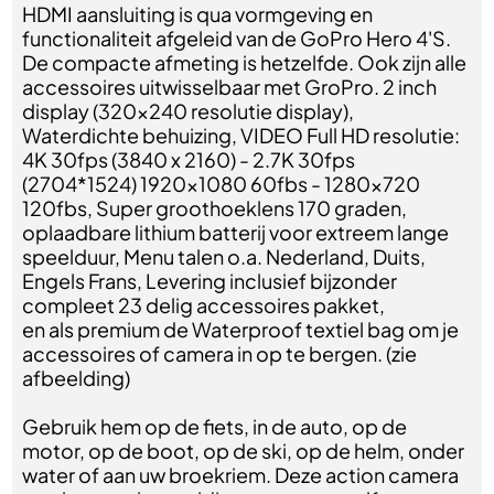
HDMI aansluiting is qua vormgeving en
functionaliteit afgeleid van de GoPro Hero 4'S.
De compacte afmeting is hetzelfde. Ook zijn alle
accessoires uitwisselbaar met GroPro. 2 inch
display (320x240 resolutie display),
Waterdichte behuizing, VIDEO Full HD resolutie:
4K 30fps (3840 x 2160) - 2.7K 30fps
(2704*1524) 1920x1080 60fbs - 1280x720
120fbs, Super groothoeklens 170 graden,
oplaadbare lithium batterij voor extreem lange
speelduur, Menu talen o.a. Nederland, Duits,
Engels Frans, Levering inclusief bijzonder
compleet 23 delig accessoires pakket,
en als premium de Waterproof textiel bag om je
accessoires of camera in op te bergen. (zie
afbeelding)
Gebruik hem op de fiets, in de auto, op de
motor, op de boot, op de ski, op de helm, onder
water of aan uw broekriem. Deze action camera