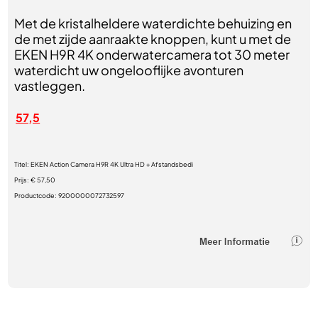
Met de kristalheldere waterdichte behuizing en
de met zijde aanraakte knoppen, kunt u met de
EKEN H9R 4K onderwatercamera tot 30 meter
waterdicht uw ongelooflijke avonturen
vastleggen.
57,5
Titel:
EKEN Action Camera H9R 4K Ultra HD + Afstandsbedi
Prijs:
€ 57,50
Productcode:
9200000072732597