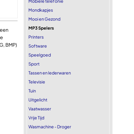
Mobiele telefonie
Mondkapjes
Mooi en Gezond
MP3 Spelers
 een
Printers
de
PG, BMP)
Software
Speelgoed
Sport
Tassen en lederwaren
Televisie
Tuin
Uitgelicht
Vaatwasser
Vrije Tijd
Wasmachine - Droger