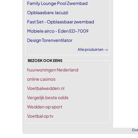
Family Lounge Pool Zwembad
Opblaasbare Jacuzzi
Fast Set - Opblaasbaar zwembad
Mobiele airco - Eden ED-7009
Design Torenventilator
Alle produkten ->
BEZOEK OOK EENS
huurwoningen Nederland
online casinos
Voetbalwedden.nl
Vergelijk beste odds
Wedden op sport
Voetbal op tv
Ove