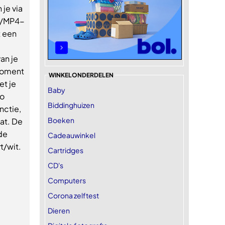
 je via
3/MP4-
t een
an je
 moment
WINKELONDERDELEN
et je
Baby
co
Biddinghuizen
nctie,
Boeken
at. De
de
Cadeauwinkel
t/wit.
Cartridges
CD's
Computers
Corona zelftest
Dieren