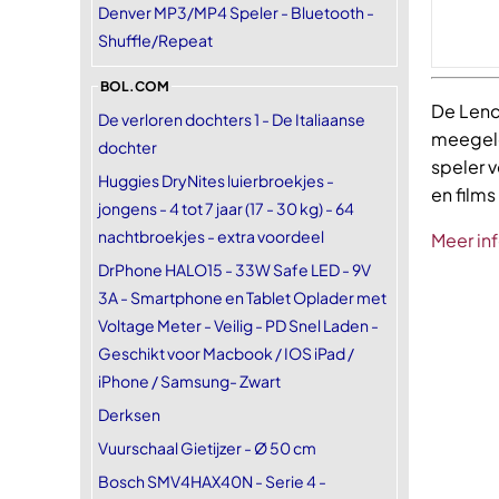
Denver MP3/MP4 Speler - Bluetooth -
Shuffle/Repeat
BOL.COM
De Lenc
De verloren dochters 1 - De Italiaanse
meegele
dochter
speler 
Huggies DryNites luierbroekjes -
en films
jongens - 4 tot 7 jaar (17 - 30 kg) - 64
nachtbroekjes - extra voordeel
Meer in
DrPhone HALO15 - 33W Safe LED - 9V
3A - Smartphone en Tablet Oplader met
Voltage Meter - Veilig - PD Snel Laden -
Geschikt voor Macbook / IOS iPad /
iPhone / Samsung- Zwart
Derksen
Vuurschaal Gietijzer - Ø 50 cm
Bosch SMV4HAX40N - Serie 4 -