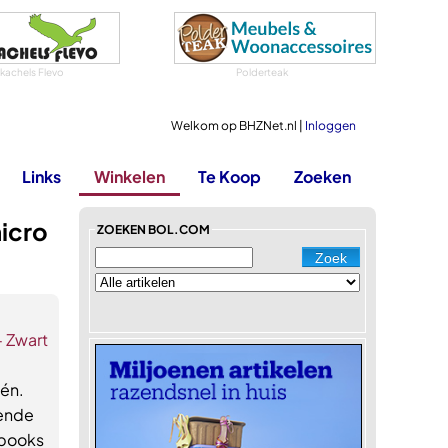
tkachels Flevo
Polderteak
Welkom op BHZNet.nl |
Inloggen
Links
Winkelen
Te Koop
Zoeken
icro
ZOEKEN BOL.COM
 Zwart
én.
oende
-books