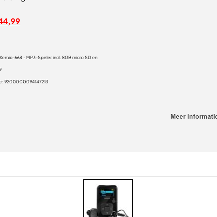
44,99
Xemio-668 - MP3-Speler incl. 8GB micro SD en
9
e:
9200000094147213