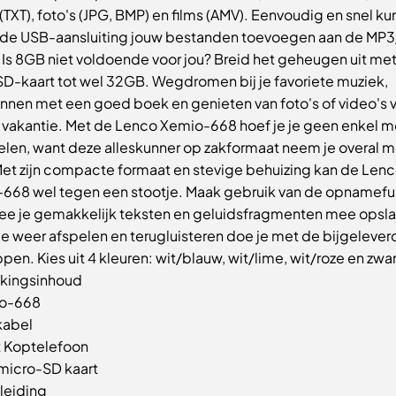
(TXT), foto's (JPG, BMP) en films (AMV). Eenvoudig en snel kun
de USB-aansluiting jouw bestanden toevoegen aan de MP
. Is 8GB niet voldoende voor jou? Breid het geheugen uit me
SD-kaart tot wel 32GB. Wegdromen bij je favoriete muziek,
nnen met een goed boek en genieten van foto's of video's v
e vakantie. Met de Lenco Xemio-668 hoef je je geen enkel
velen, want deze alleskunner op zakformaat neem je overal m
et zijn compacte formaat en stevige behuizing kan de Len
668 wel tegen een stootje. Maak gebruik van de opnamefu
e je gemakkelijk teksten en geluidsfragmenten mee opsla
 weer afspelen en terugluisteren doe je met de bijgelever
en. Kies uit 4 kleuren: wit/blauw, wit/lime, wit/roze en zwar
kingsinhoud
io-668
kabel
t Koptelefoon
micro-SD kaart
leiding