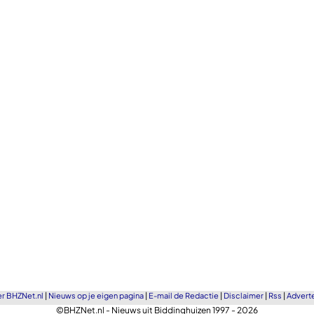
r BHZNet.nl
|
Nieuws op je eigen pagina
|
E-mail de Redactie
|
Disclaimer
|
Rss
|
Advert
©BHZNet.nl - Nieuws uit Biddinghuizen 1997 - 2026