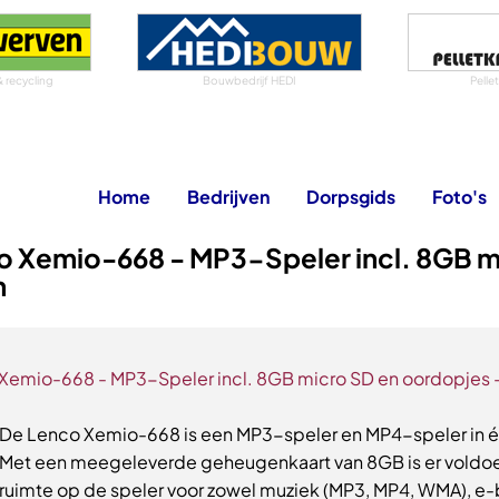
& recycling
Bouwbedrijf HEDI
Pelle
Home
Bedrijven
Dorpsgids
Foto's
o Xemio-668 - MP3-Speler incl. 8GB m
n
Xemio-668 - MP3-Speler incl. 8GB micro SD en oordopjes -
De Lenco Xemio-668 is een MP3-speler en MP4-speler in é
Met een meegeleverde geheugenkaart van 8GB is er vold
ruimte op de speler voor zowel muziek (MP3, MP4, WMA), e