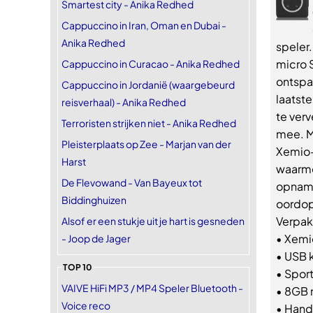
Smartest city - Anika Redhed
Cappuccino in Iran, Oman en Dubai -
Anika Redhed
speler
micro 
Cappuccino in Curacao - Anika Redhed
ontspa
Cappuccino in Jordanië (waargebeurd
laatst
reisverhaal) - Anika Redhed
te ver
Terroristen strijken niet - Anika Redhed
mee. M
Pleisterplaats op Zee - Marjan van der
Xemio-
Harst
waarme
De Flevowand - Van Bayeux tot
opname
Biddinghuizen
oordopp
Verpak
Alsof er een stukje uit je hart is gesneden
• Xem
- Joop de Jager
• USB 
TOP 10
• Spor
VAIVE HiFi MP3 / MP4 Speler Bluetooth -
• 8GB 
Voice reco
• Hand