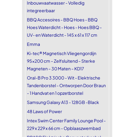
Inbouwvaatwasser - Volledig
integreerbaar
BBQ Accesoires - BBQ Hoes - BBQ
Hoes Waterdicht - Hoes - Hoes BBQ -
UV- en Waterdicht - 145 x 61 x 117 cm
Emma
Ki-tec® Magnetisch Vliegengordijn
95x200 cm – Zelfsluitend – Sterke
Magneten – 30 Maten – KD17
Oral-B Pro 3 3000 - Wit - Elektrische
Tandenborstel - Ontworpen Door Braun
- 1 Handvat en 1 opzetborstel
Samsung Galaxy A13 - 128GB -Black
48 Laws of Power
Intex Swim Center Family Lounge Pool -
229 x 229 x 66 cm - Opblaaszwembad