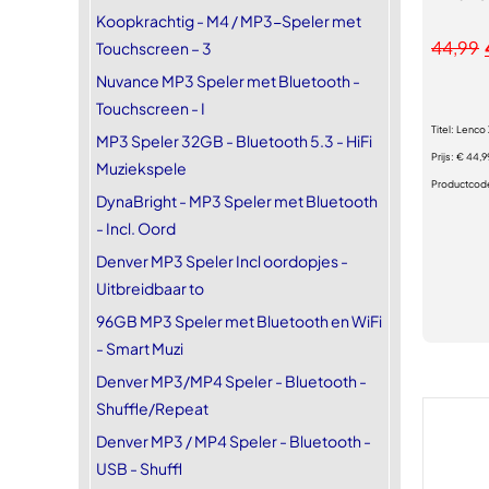
Koopkrachtig - M4 / MP3-Speler met
44,99
Touchscreen – 3
Nuvance MP3 Speler met Bluetooth -
Touchscreen - I
Titel:
Lenco 
MP3 Speler 32GB - Bluetooth 5.3 - HiFi
Prijs:
€ 44,9
Muziekspele
Productcod
DynaBright - MP3 Speler met Bluetooth
- Incl. Oord
Denver MP3 Speler Incl oordopjes -
Uitbreidbaar to
96GB MP3 Speler met Bluetooth en WiFi
- Smart Muzi
Denver MP3/MP4 Speler - Bluetooth -
Shuffle/Repeat
Denver MP3 / MP4 Speler - Bluetooth -
USB - Shuffl