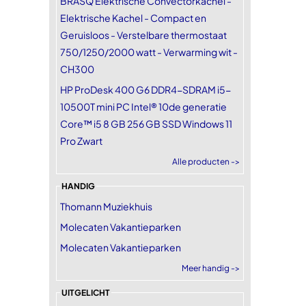
BRASQ Elektrische Convectorkachel -
Elektrische Kachel - Compact en
Geruisloos - Verstelbare thermostaat
750/1250/2000 watt - Verwarming wit -
CH300
HP ProDesk 400 G6 DDR4-SDRAM i5-
10500T mini PC Intel® 10de generatie
Core™ i5 8 GB 256 GB SSD Windows 11
Pro Zwart
Alle producten ->
HANDIG
Thomann Muziekhuis
Molecaten Vakantieparken
Molecaten Vakantieparken
Meer handig ->
UITGELICHT