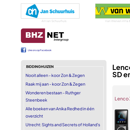
AH Jan Schuurhuis
Van Werven infra 
Like ons op Facebook
Lenc
BIDDINGHUIZEN
SD e
Nooit alleen - koor Zon & Zegen
Raak mij aan - koor Zon & Zegen
Wonderen bestaan - Ruthger
Lenco 
Steenbeek
Alle boeken van Anika Redhed in één
overzicht
Utrecht: Sights and Secrets of Holland's