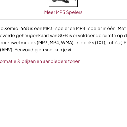
Meer MP3 Spelers
o Xemio-668 is een MP3-speler en MP4-speler in één. Met
verde geheugenkaart van 8GB is er voldoende ruimte op 
voor zowel muziek (MP3, MP4, WMA), e-books (TXT), foto's (J
 (AMV). Eenvoudig en snel kun je vi....
formatie & prijzen en aanbieders tonen