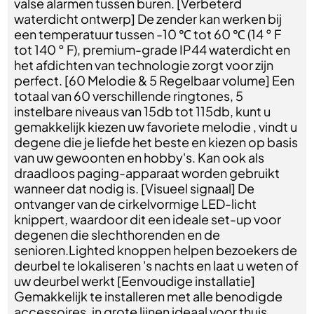
valse alarmen tussen buren. [Verbeterd
waterdicht ontwerp] De zender kan werken bij
een temperatuur tussen -10 ℃ tot 60 ℃ (14 ° F
tot 140 ° F), premium-grade IP44 waterdicht en
het afdichten van technologie zorgt voor zijn
perfect. [60 Melodie & 5 Regelbaar volume] Een
totaal van 60 verschillende ringtones, 5
instelbare niveaus van 15db tot 115db, kunt u
gemakkelijk kiezen uw favoriete melodie , vindt u
degene die je liefde het beste en kiezen op basis
van uw gewoonten en hobby's. Kan ook als
draadloos paging-apparaat worden gebruikt
wanneer dat nodig is. [Visueel signaal] De
ontvanger van de cirkelvormige LED-licht
knippert, waardoor dit een ideale set-up voor
degenen die slechthorenden en de
senioren.Lighted knoppen helpen bezoekers de
deurbel te lokaliseren 's nachts en laat u weten of
uw deurbel werkt [Eenvoudige installatie]
Gemakkelijk te installeren met alle benodigde
accessoires, in grote lijnen ideaal voor thuis,