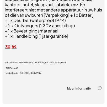
kantoor, hotel, slaapzaal, fabriek, enz. En
interfereert niet met andere apparatuur in uw huis
of die van uw buren [Verpakking] + 1 x Batterij
+ 1 x Deurbel (waterproof IP44)
+ 2 x Ontvangers (220V aansluiting)
+ 1 x Bevestigingsmateriaal
+ 1 x Handleiding [1 jaar garantie]
30,89
Titel:
Draadloze Deurbel met 2 Ontvangers - 5 Volume/60 M
Prijs:
€ 30,89
Productcode:
9200000101499989