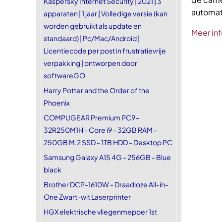
Kaspersky Internet Security | 2021 | 3
automati
apparaten | 1 jaar | Volledige versie (kan
worden gebruikt als update en
Meer inf
standaard) | Pc/Mac/Android |
Licentiecode per post in frustratievrije
verpakking | ontworpen door
softwareGO
Harry Potter and the Order of the
Phoenix
COMPUGEAR Premium PC9-
32R250M1H - Core i9 - 32GB RAM -
250GB M.2 SSD - 1TB HDD - Desktop PC
Samsung Galaxy A15 4G - 256GB - Blue
black
Brother DCP-1610W - Draadloze All-in-
One Zwart-wit Laserprinter
HGX elektrische vliegenmepper 1st