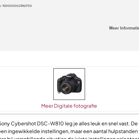
e:
9200000023963750
Meer Digitale fotografie
Sony Cybershot DSC-W810 leg je alles leuk en snel vast. D
een ingewikkelde instellingen, maar een aantal hulpstande
a bij verschillende situaties de juiste instellingen selecteer