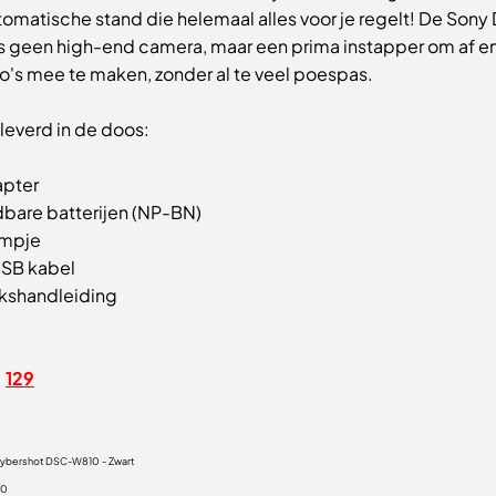
tomatische stand die helemaal alles voor je regelt! De Son
s geen high-end camera, maar een prima instapper om af e
o's mee te maken, zonder al te veel poespas.
everd in de doos:
pter
bare batterijen (NP-BN)
empje
USB kabel
kshandleiding
129
ybershot DSC-W810 - Zwart
00