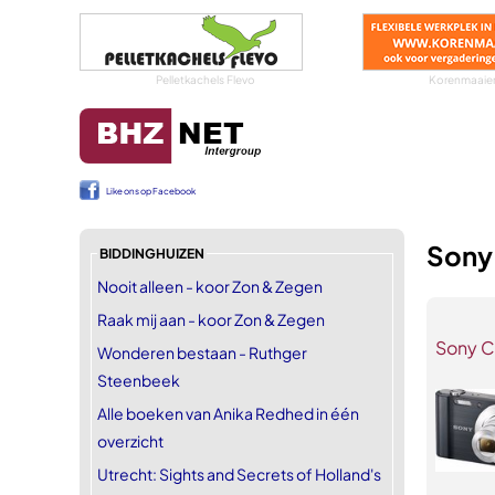
Pelletkachels Flevo
Korenmaaier
Like ons op Facebook
Sony
BIDDINGHUIZEN
Nooit alleen - koor Zon & Zegen
Raak mij aan - koor Zon & Zegen
Sony C
Wonderen bestaan - Ruthger
Steenbeek
Alle boeken van Anika Redhed in één
overzicht
Utrecht: Sights and Secrets of Holland's