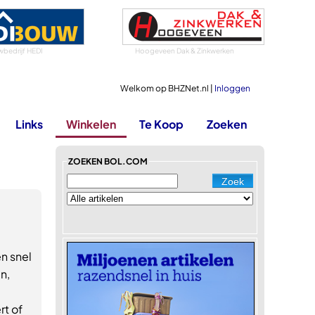
bedrijf HEDI
Hoogeveen Dak & Zinkwerken
Welkom op BHZNet.nl |
Inloggen
Links
Winkelen
Te Koop
Zoeken
ZOEKEN BOL.COM
n snel
n,
rt of