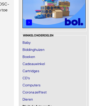
y DSC-
n toe
WINKELONDERDELEN
Baby
Biddinghuizen
Boeken
Cadeauwinkel
Cartridges
CD's
Computers
Corona zelftest
Dieren