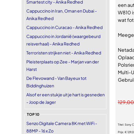
Smartest city - Anika Redhed
een au
Cappuccino in Iran, Oman en Dubai -
W810 i
Anika Redhed
wat fot
Cappuccino in Curacao - Anika Redhed
Meegel
Cappuccino in Jordanië (waargebeurd
reisverhaal) - Anika Redhed
Netada
Terroristen strijken niet - Anika Redhed
Oplaad
Pleisterplaats op Zee - Marjan van der
Polsri
Harst
Multi-
De Flevowand - Van Bayeux tot
Gebrui
Biddinghuizen
Alsof er een stukje uit je hart is gesneden
129,00
- Joop de Jager
TOP 10
Senzo Digitale Camera 8K met WiFi -
Titel:
Sony C
88MP - 16 x Zo
Prijs:
€ 129,