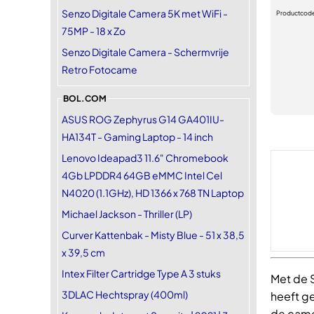
Senzo Digitale Camera 5K met WiFi -
Productcod
75MP - 18 x Zo
Senzo Digitale Camera - Schermvrije
Retro Fotocame
BOL.COM
ASUS ROG Zephyrus G14 GA401IU-
HA134T - Gaming Laptop - 14 inch
Lenovo Ideapad3 11.6" Chromebook
4Gb LPDDR4 64GB eMMC Intel Cel
N4020 (1.1GHz), HD 1366 x 768 TN Laptop
Michael Jackson - Thriller (LP)
Curver Kattenbak - Misty Blue - 51 x 38,5
x 39,5 cm
Intex Filter Cartridge Type A 3 stuks
Met de 
3DLAC Hechtspray (400ml)
heeft g
de camer