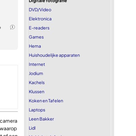
Digitale fotografie
DVD/Video
Elektronica
E-readers
Games
Hema
Huishoudelijke apparaten
Internet
Jodium
Kachels
Klussen
Koken en Tafelen
Laptops
Leen Bakker
e camera
Lidl
n waarop
t of een