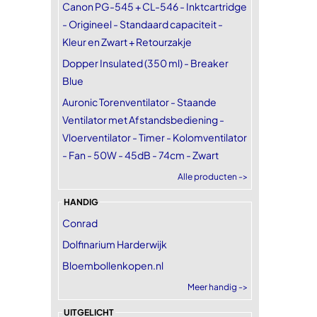
Canon PG-545 + CL-546 - Inktcartridge
- Origineel - Standaard capaciteit -
Kleur en Zwart + Retourzakje
Dopper Insulated (350 ml) - Breaker
Blue
Auronic Torenventilator - Staande
Ventilator met Afstandsbediening -
Vloerventilator - Timer - Kolomventilator
- Fan - 50W - 45dB - 74cm - Zwart
Alle producten ->
HANDIG
Conrad
Dolfinarium Harderwijk
Bloembollenkopen.nl
Meer handig ->
UITGELICHT