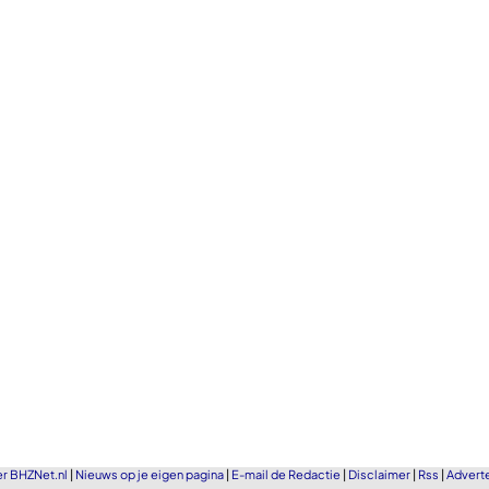
r BHZNet.nl
|
Nieuws op je eigen pagina
|
E-mail de Redactie
|
Disclaimer
|
Rss
|
Advert