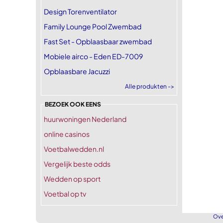
Design Torenventilator
Family Lounge Pool Zwembad
Fast Set - Opblaasbaar zwembad
Mobiele airco - Eden ED-7009
Opblaasbare Jacuzzi
Alle produkten ->
BEZOEK OOK EENS
huurwoningen Nederland
online casinos
Voetbalwedden.nl
Vergelijk beste odds
Wedden op sport
Voetbal op tv
Ove