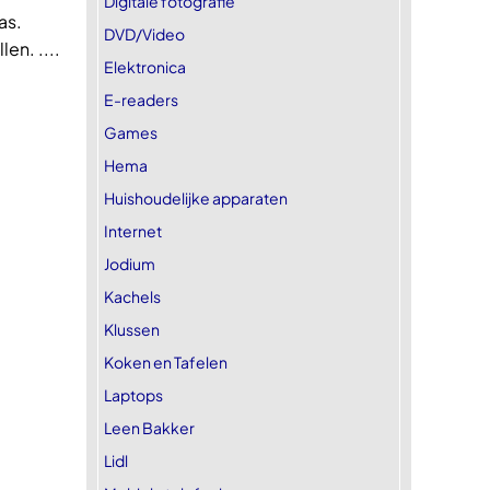
Digitale fotografie
as.
DVD/Video
en. ....
Elektronica
E-readers
Games
Hema
Huishoudelijke apparaten
Internet
Jodium
Kachels
Klussen
Koken en Tafelen
Laptops
Leen Bakker
Lidl