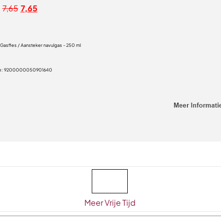
7,65
7,65
 Gasfles / Aansteker navulgas - 250 ml
e:
9200000050901640
Meer Vrije Tijd