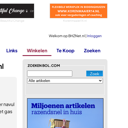
 Beautiful Change
Korenmaaier14.nl
Welkom op BHZNet.nl |
Inloggen
Links
Winkelen
Te Koop
Zoeken
ml
ZOEKEN BOL.COM
r navul
et gas