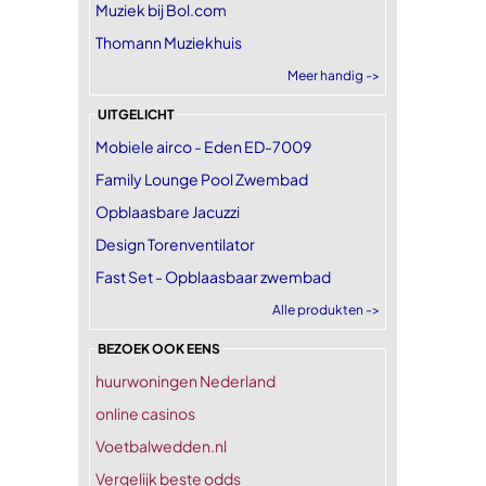
Muziek bij Bol.com
Thomann Muziekhuis
Meer handig ->
UITGELICHT
Mobiele airco - Eden ED-7009
Family Lounge Pool Zwembad
Opblaasbare Jacuzzi
Design Torenventilator
Fast Set - Opblaasbaar zwembad
Alle produkten ->
BEZOEK OOK EENS
huurwoningen Nederland
online casinos
Voetbalwedden.nl
Vergelijk beste odds