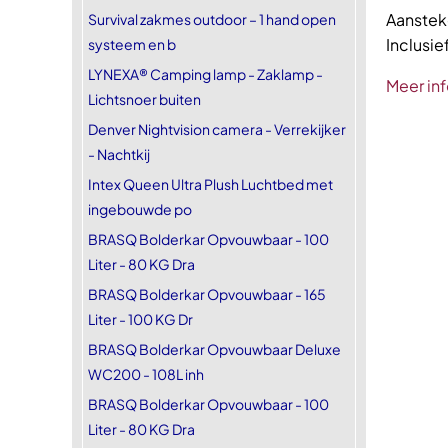
Aansteke
Survival zakmes outdoor – 1 hand open
Inclusie
systeem en b
LYNEXA® Camping lamp - Zaklamp -
Meer inf
Lichtsnoer buiten
Denver Nightvision camera - Verrekijker
- Nachtkij
Intex Queen Ultra Plush Luchtbed met
ingebouwde po
BRASQ Bolderkar Opvouwbaar - 100
Liter - 80 KG Dra
BRASQ Bolderkar Opvouwbaar - 165
Liter - 100 KG Dr
BRASQ Bolderkar Opvouwbaar Deluxe
WC200 - 108L inh
BRASQ Bolderkar Opvouwbaar - 100
Liter - 80 KG Dra