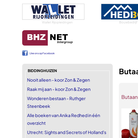
Wallet Rijopleidingen
Bouwbedrijf
Like ons op Facebook
Butaa
BIDDINGHUIZEN
Nooit alleen - koor Zon & Zegen
Raak mij aan - koor Zon & Zegen
Butaan
Wonderen bestaan - Ruthger
Steenbeek
Alle boeken van Anika Redhed in één
overzicht
Utrecht: Sights and Secrets of Holland's