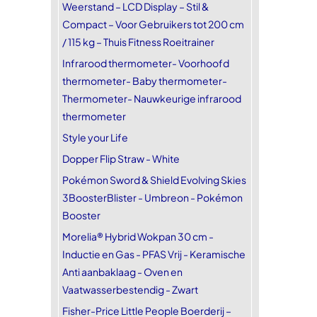
Weerstand – LCD Display – Stil &
Compact – Voor Gebruikers tot 200 cm
/ 115 kg – Thuis Fitness Roeitrainer
Infrarood thermometer- Voorhoofd
thermometer- Baby thermometer-
Thermometer- Nauwkeurige infrarood
thermometer
Style your Life
Dopper Flip Straw - White
Pokémon Sword & Shield Evolving Skies
3BoosterBlister - Umbreon - Pokémon
Booster
Morelia® Hybrid Wokpan 30 cm -
Inductie en Gas - PFAS Vrij - Keramische
Anti aanbaklaag - Oven en
Vaatwasserbestendig - Zwart
Fisher-Price Little People Boerderij –