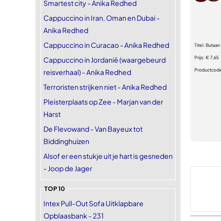
Smartest city - Anika Redhed
Cappuccino in Iran, Oman en Dubai -
Anika Redhed
Cappuccino in Curacao - Anika Redhed
Titel:
Butaan
Prijs:
€ 7,65
Cappuccino in Jordanië (waargebeurd
Productcod
reisverhaal) - Anika Redhed
Terroristen strijken niet - Anika Redhed
Pleisterplaats op Zee - Marjan van der
Harst
De Flevowand - Van Bayeux tot
Biddinghuizen
Alsof er een stukje uit je hart is gesneden
- Joop de Jager
TOP 10
Intex Pull-Out Sofa Uitklapbare
Opblaasbank - 231