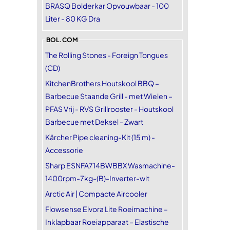
BRASQ Bolderkar Opvouwbaar - 100
Liter - 80 KG Dra
BOL.COM
The Rolling Stones - Foreign Tongues
(CD)
KitchenBrothers Houtskool BBQ –
Barbecue Staande Grill - met Wielen –
PFAS Vrij - RVS Grillrooster - Houtskool
Barbecue met Deksel - Zwart
Kärcher Pipe cleaning-Kit (15 m) -
Accessorie
Sharp ESNFA714BWBBX Wasmachine-
1400rpm-7kg-(B)-Inverter-wit
Arctic Air | Compacte Aircooler
Flowsense Elvora Lite Roeimachine –
Inklapbaar Roeiapparaat – Elastische