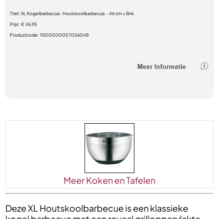
Titel:
XL Kogelbarbecue: Houtskoolbarbecue - 46 cm + Brik
Prijs:
€ 46,95
Productcode:
9200000057056048
Meer Koken en Tafelen
Deze XL Houtskoolbarbecue is een klassieke
kogel barbecue met een royaal grilloppervlakte